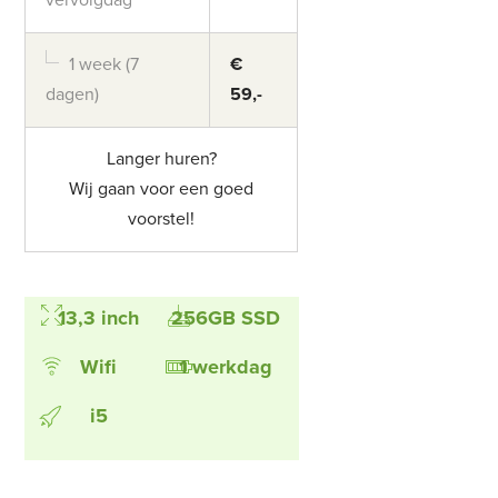
1 week (7
€
dagen)
59,-
Langer huren?
Wij gaan voor een goed
voorstel!
13,3 inch
256GB SSD
Wifi
1 werkdag
i5