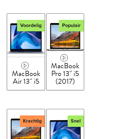
Voordelig
Populair
MacBook
MacBook
Pro 13'' i5
Air 13'' i5
(2017)
Krachtig
Snel